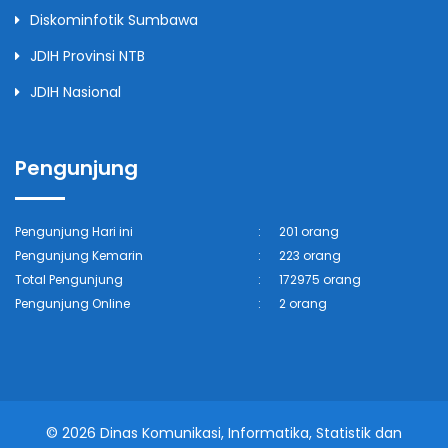
Diskominfotik Sumbawa
JDIH Provinsi NTB
JDIH Nasional
Pengunjung
Pengunjung Hari ini
:
201 orang
Pengunjung Kemarin
:
223 orang
Total Pengunjung
:
172975 orang
Pengunjung Online
:
2 orang
© 2026 Dinas Komunikasi, Informatika, Statistik dan