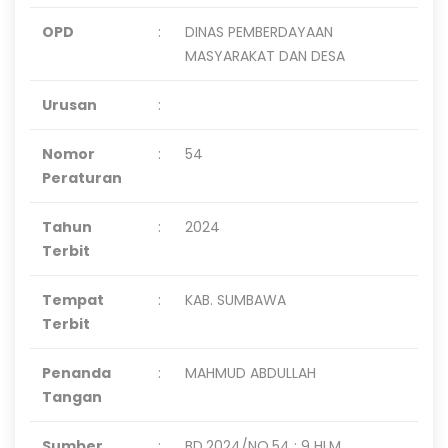
OPD
:
DINAS PEMBERDAYAAN
MASYARAKAT DAN DESA
Urusan
:
Nomor
:
54
Peraturan
Tahun
:
2024
Terbit
Tempat
:
KAB. SUMBAWA
Terbit
Penanda
:
MAHMUD ABDULLAH
Tangan
Sumber
:
BD.2024/NO.54 : 9 HLM