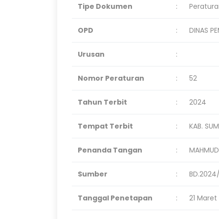
Tipe Dokumen
:
Peratura
OPD
:
DINAS P
Urusan
:
Nomor Peraturan
:
52
Tahun Terbit
:
2024
Tempat Terbit
:
KAB. SU
Penanda Tangan
:
MAHMUD
Sumber
:
BD.2024/
Tanggal Penetapan
:
21 Maret