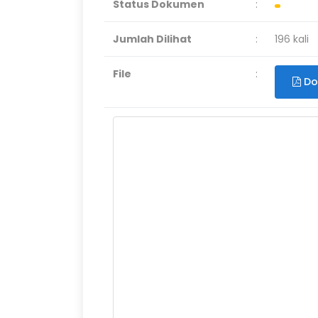
Status Dokumen
:
Jumlah Dilihat
:
196 kali
File
:
Do