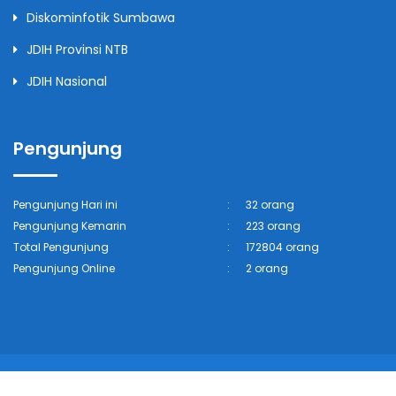
Diskominfotik Sumbawa
JDIH Provinsi NTB
JDIH Nasional
Pengunjung
Pengunjung Hari ini
:
32 orang
Pengunjung Kemarin
:
223 orang
Total Pengunjung
:
172804 orang
Pengunjung Online
:
2 orang
© 2026 Dinas Komunikasi, Informatika, Statistik dan