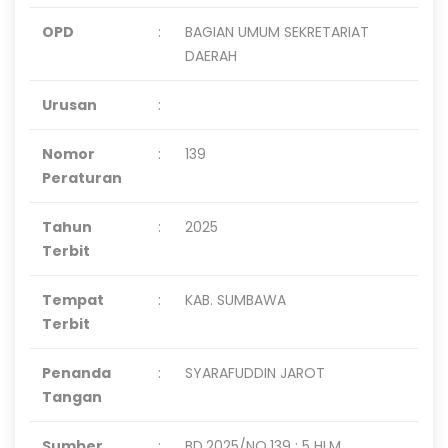
OPD
:
BAGIAN UMUM SEKRETARIAT
DAERAH
Urusan
:
Nomor
:
139
Peraturan
Tahun
:
2025
Terbit
Tempat
:
KAB. SUMBAWA
Terbit
Penanda
:
SYARAFUDDIN JAROT
Tangan
Sumber
:
BD.2025/NO.139 : 5 HLM