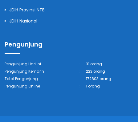
JDIH Provinsi NTB
JDIH Nasional
Pengunjung
Pengunjung Hari ini
:
31 orang
Pengunjung Kemarin
:
223 orang
Total Pengunjung
:
172803 orang
Pengunjung Online
:
1 orang
© 2026 Dinas Komunikasi, Informatika, Statistik dan
Persandian Kabupaten Sumbawa