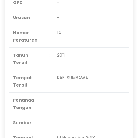
OPD
:
-
Urusan
:
-
Nomor
:
14
Peraturan
Tahun
:
2011
Terbit
Tempat
:
KAB. SUMBAWA
Terbit
Penanda
:
-
Tangan
Sumber
:
Tanggal
:
01 November 2013